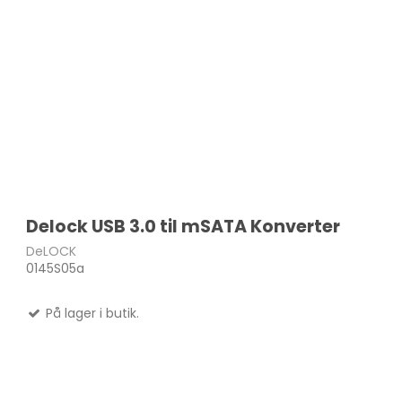
LEN
SA
TOS
MSI
Mic
Delock USB 3.0 til mSATA Konverter
DeLOCK
0145S05a
På lager i butik.