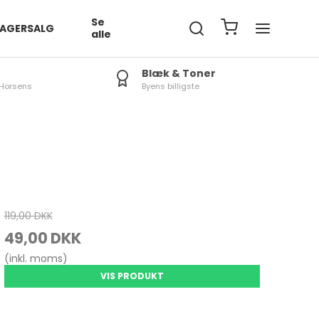
Se
LAGERSALG
alle
Blæk & Toner
Horsens
Byens billigste
Tablet / IPad Covers
iPad Tilbehør
R
119,00 DKK
LE
49,00 DKK
S
(inkl. moms)
L
VIS PRODUKT