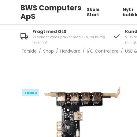
BWS Computers
Skole
Nyt i
ApS
Start
butik
Fragt med GLS
Kund
Vi sender vores pakker med GLS, for hurtig
Vi sva
levering!
muligt.
Forside
/
Shop
/
Hardware
/
I/O Controllere
/
USB &
TILBUD