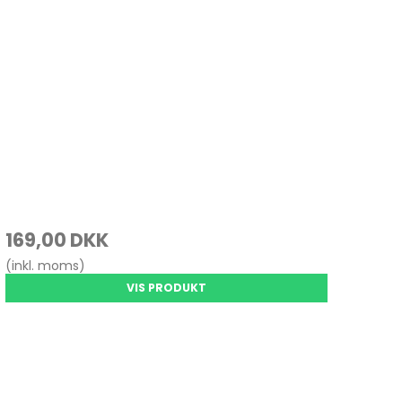
OVO / IBM
MSUNG
HIBA
rosoft Surface
169,00 DKK
(inkl. moms)
VIS PRODUKT