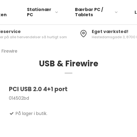
Stationær
Bærbar PC /
ken
PC
Tablets
eservice
Eget værksted!
rer på alle henvendelser så hurtigt som
Hestedamsgade 3, 8700 
 Firewire
USB & Firewire
ACE
PCI USB 2.0 4+1 port
APP
014502bd
ASU
På lager i butik.
DEL
HP