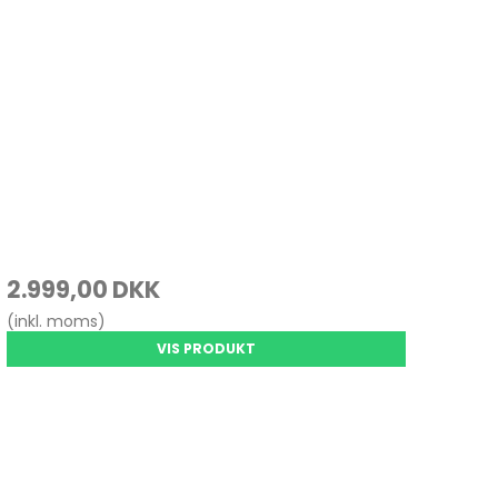
OVO / IBM
MSUNG
HIBA
rosoft Surface
2.999,00 DKK
(inkl. moms)
VIS PRODUKT