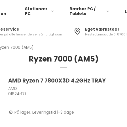
Stationær
Bærbar PC /
ken
PC
Tablets
eservice
Eget værksted!
rer på alle henvendelser så hurtigt som
Hestedamsgade 3, 8700 
yzen 7000 (AM5)
Ryzen 7000 (AM5)
ACE
AMD Ryzen 7 7800X3D 4.2GHz TRAY
AMD
APP
01824r17t
ASU
DEL
På lager. Leveringstid 1-3 dage
HP