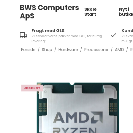
BWS Computers
Skole
Nyt i
ApS
Start
butik
Fragt med GLS
Kund
Vi sender vores pakker med GLS, for hurtig
Vi sva
levering!
muligt.
Forside
/
Shop
/
Hardware
/
Processorer
/
AMD
/
R
UDSOLGT