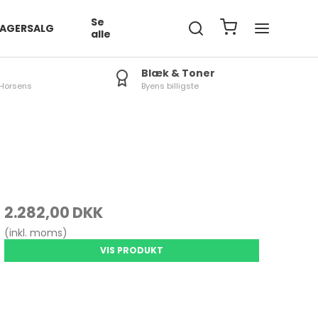
Se
LAGERSALG
alle
Blæk & Toner
Horsens
Byens billigste
Tablet / IPad Covers
iPad Tilbehør
R
2.282,00 DKK
LE
(inkl. moms)
S
VIS PRODUKT
L