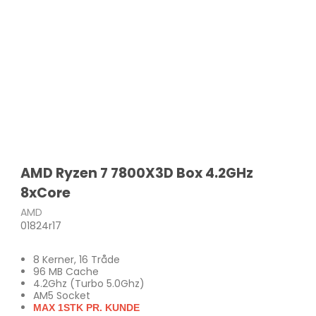
LEN
SA
TOS
MSI
Mic
AMD Ryzen 7 7800X3D Box 4.2GHz
8xCore
AMD
01824r17
8 Kerner, 16 Tråde
96 MB Cache
4.2Ghz (Turbo 5.0Ghz)
AM5 Socket
MAX 1STK PR. KUNDE