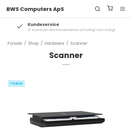
BWS Computers ApS
Kundeservice
Vi svarer på alle henvendelser så hurtigt som muligt.
Forside
/
Shop
/
Hardware
/
Scanner
Scanner
TILBUD