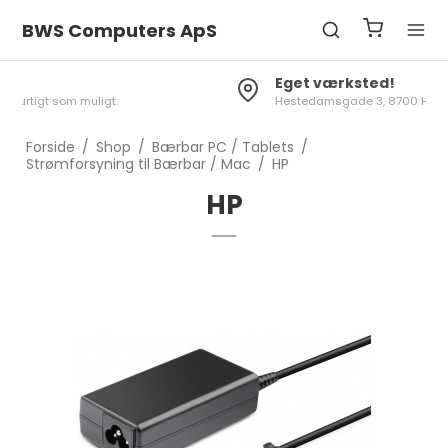
BWS Computers ApS
Eget værksted!
Hestedamsgade 3, 8700 Horsens
Forside
/
Shop
/
Bærbar PC / Tablets
/
Strømforsyning til Bærbar / Mac
/
HP
HP