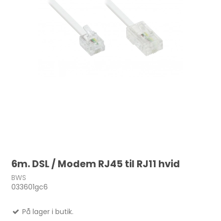
6m. DSL / Modem RJ45 til RJ11 hvid
BWS
033601gc6
På lager i butik.