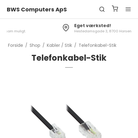
BWS Computers ApS
Eget værksted!
Hestedamsgade 3, 8700 Horsens
Forside
/
Shop
/
Kabler / Stik
/
Telefonkabel-Stik
Telefonkabel-Stik