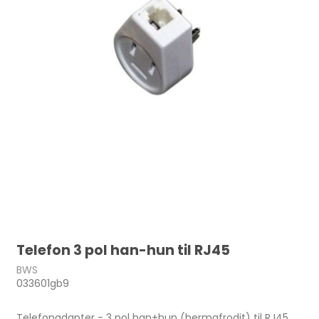
Telefon 3 pol han-hun til RJ45
BWS
033601gb9
Telefonadapter - 3 pol han+hun (hermafrodit) til RJ45