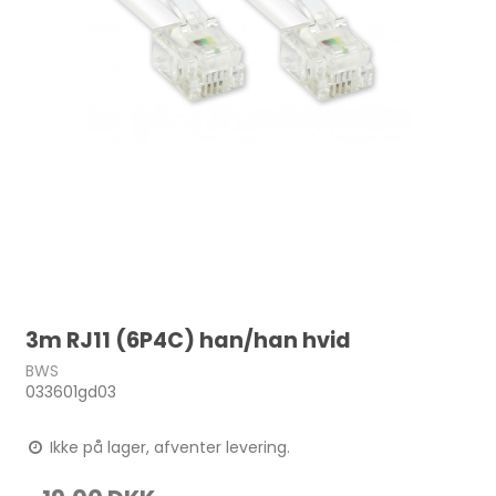
3m RJ11 (6P4C) han/han hvid
BWS
033601gd03
Ikke på lager, afventer levering.