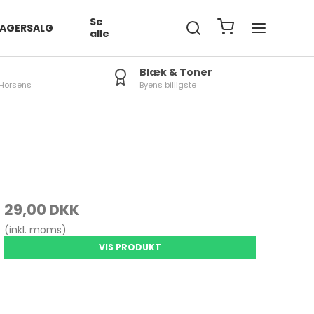
Se
LAGERSALG
alle
Blæk & Toner
Horsens
Byens billigste
Tablet / IPad Covers
iPad Tilbehør
R
29,00 DKK
LE
(inkl. moms)
S
VIS PRODUKT
L