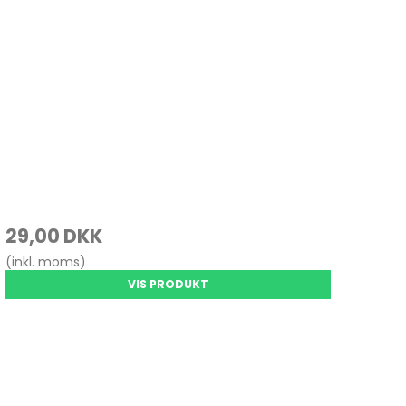
OVO / IBM
MSUNG
HIBA
rosoft Surface
29,00 DKK
(inkl. moms)
VIS PRODUKT