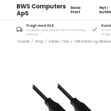
BWS Computers
Skole
Nyt i
ApS
Start
butik
Fragt med GLS
Kund
Vi sender vores pakker med GLS, for hurtig
Vi sva
levering!
muligt.
Forside
/
Shop
/
Kabler / Stik
/
USB Kabler og tilbehø