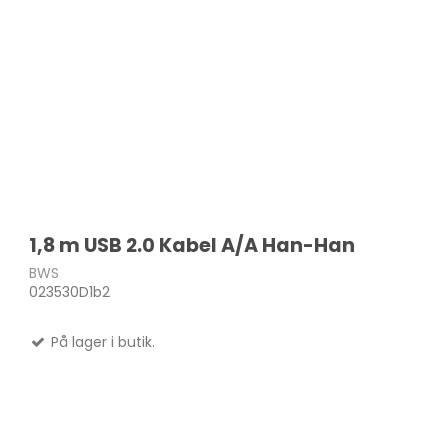
LEN
SA
TOS
MSI
Mic
1,8 m USB 2.0 Kabel A/A Han-Han
BWS
023530D1b2
På lager i butik.