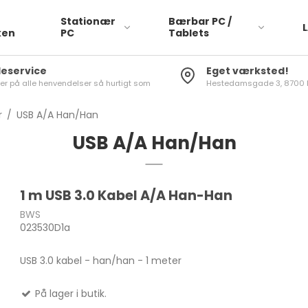
Stationær
Bærbar PC /
ken
PC
Tablets
eservice
Eget værksted!
rer på alle henvendelser så hurtigt som
Hestedamsgade 3, 8700 
r
/
USB A/A Han/Han
USB A/A Han/Han
ACE
1 m USB 3.0 Kabel A/A Han-Han
BWS
APP
023530D1a
ASU
USB 3.0 kabel - han/han - 1 meter
DEL
HP
På lager i butik.