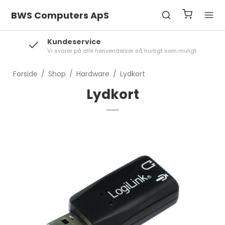
BWS Computers ApS
Kundeservice
Vi svarer på alle henvendelser så hurtigt som muligt.
Forside
/
Shop
/
Hardware
/
Lydkort
Lydkort